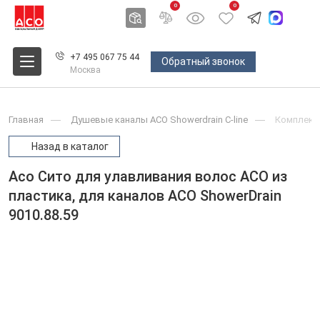
0
0
+7 495 067 75 44
Обратный звонок
Москва
Главная
Душевые каналы ACO Showerdrain С-line
Комплект
Назад в каталог
Aco Сито для улавливания волос ACO из
пластика, для каналов ACO ShowerDrain
9010.88.59