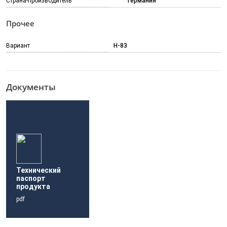
Страна-производитель
Германия
Прочее
Вариант
H-83
Документы
Технический
паспорт
продукта
pdf