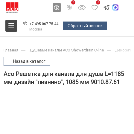
0
0
+7 495 067 75 44
Обратный звонок
Москва
Главная
Душевые каналы ACO Showerdrain С-line
Декоратив
Назад в каталог
Aco Решетка для канала для душа L=1185
мм дизайн "пианино", 1085 мм 9010.87.61