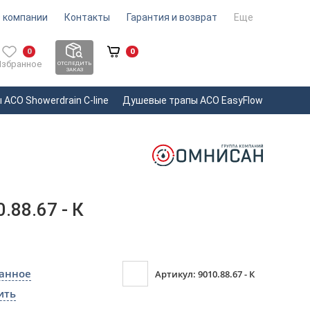
 компании
Контакты
Гарантия и возврат
Еще
0
0
Избранное
ОТСЛЕДИТЬ
ЗАКАЗ
ACO Showerdrain С-line
Душевые трапы ACO EasyFlow
.88.67 - К
ранное
Артикул: 9010.88.67 - К
ить