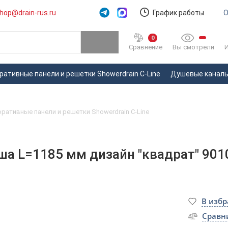
hop@drain-rus.ru
График работы
О
0
Вы смотрели
Сравнение
ративные панели и решетки Showerdrain C-Line
Душевые каналы 
ративные панели и решетки Showerdrain C-Line
а L=1185 мм дизайн "квадрат" 9010
В изб
Сравн