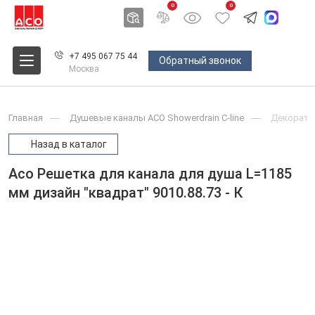
0
0
+7 495 067 75 44
Обратный звонок
Москва
Главная
Душевые каналы ACO Showerdrain С-line
Декоратив
Назад в каталог
Aco Решетка для канала для душа L=1185
мм дизайн "квадрат" 9010.88.73 - К