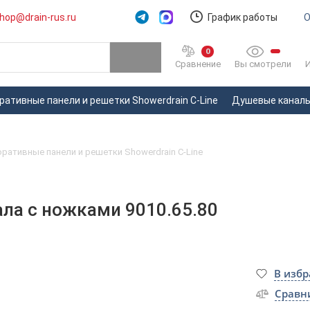
hop@drain-rus.ru
График работы
О
0
Вы смотрели
Сравнение
ративные панели и решетки Showerdrain C-Line
Душевые каналы 
ративные панели и решетки Showerdrain C-Line
ла с ножками 9010.65.80
В изб
Сравн