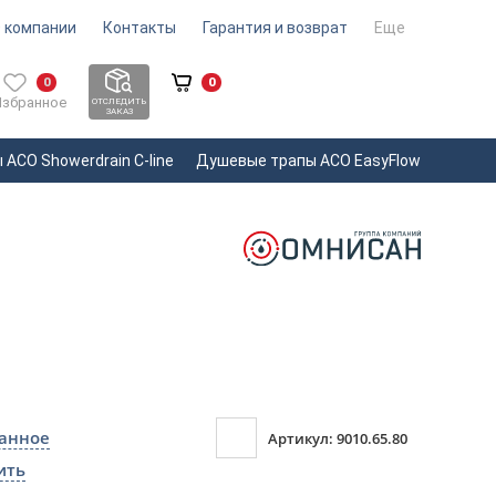
 компании
Контакты
Гарантия и возврат
Еще
0
0
Избранное
ОТСЛЕДИТЬ
ЗАКАЗ
ACO Showerdrain С-line
Душевые трапы ACO EasyFlow
ранное
Артикул: 9010.65.80
ить