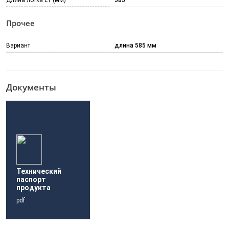
Длина лотка L1 (мм)
585
Прочее
Вариант
длина 585 мм
Документы
Технический
паспорт
продукта
pdf