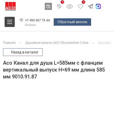
0
0
+7 495 067 75 44
Обратный звонок
Москва
Главная
Душевые каналы ACO Showerdrain С-line
Душевые 
Назад в каталог
Aco Канал для душа L=585мм с фланцем
вертикальный выпуск H=69 мм длина 585
мм 9010.91.87