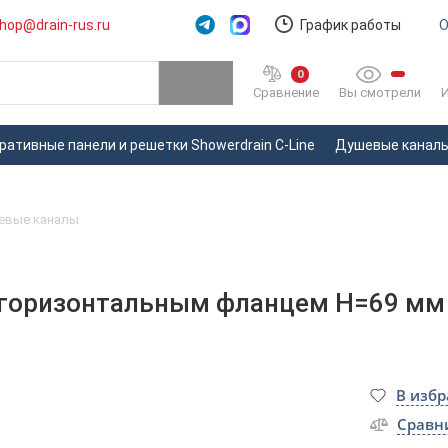
hop@drain-rus.ru
График работы
О
0
Вы смотрели
Сравнение
ративные панели и решетки Showerdrain C-Line
Душевые каналы 
евые каналы
 горизонтальным фланцем H=69 мм 
В изб
Сравн