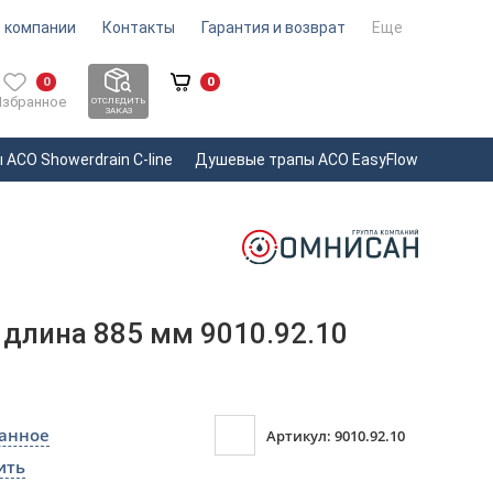
 компании
Контакты
Гарантия и возврат
Еще
0
0
Избранное
ОТСЛЕДИТЬ
ЗАКАЗ
ACO Showerdrain С-line
Душевые трапы ACO EasyFlow
длина 885 мм 9010.92.10
ранное
Артикул: 9010.92.10
ить