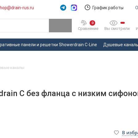
hop@drain-rus.ru
График работы
О
0
Вы смотрели
Сравнение
ративные панели и решетки Showerdrain C-Line
Душевые каналы 
евые каналы
rain C без фланца с низким сифон
В изб