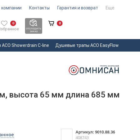
 компании
Контакты
Гарантия и возврат
Еще
0
0
Избранное
ОТСЛЕДИТЬ
ЗАКАЗ
ACO Showerdrain С-line
Душевые трапы ACO EasyFlow
ом, высота 65 мм длина 685 мм
Артикул: 9010.88.36
ранное
408743