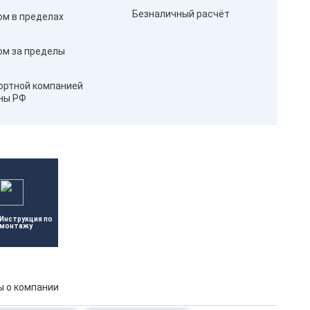
Безналичный расчёт
ом в пределах
ом за пределы
ортной компанией
оны РФ
Инструкция по 
монтажу
 о компании