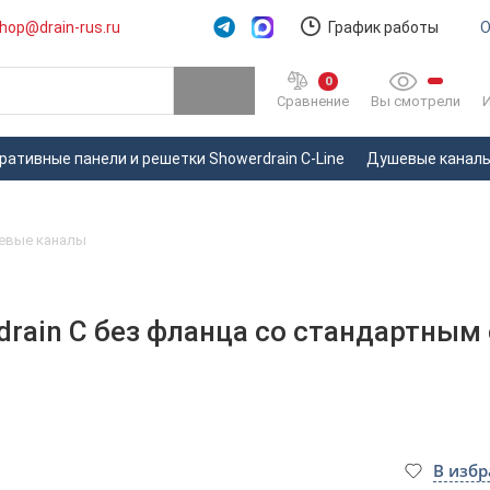
hop@drain-rus.ru
График работы
О
0
Вы смотрели
Сравнение
ративные панели и решетки Showerdrain C-Line
Душевые каналы 
евые каналы
drain C без фланца со стандартным
В изб