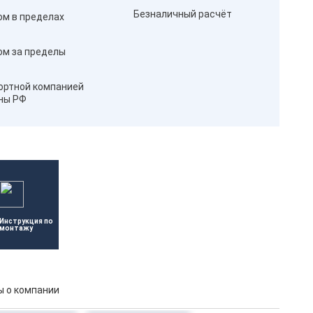
Безналичный расчёт
ом в пределах
ом за пределы
ортной компанией
оны РФ
Инструкция по 
монтажу
 о компании