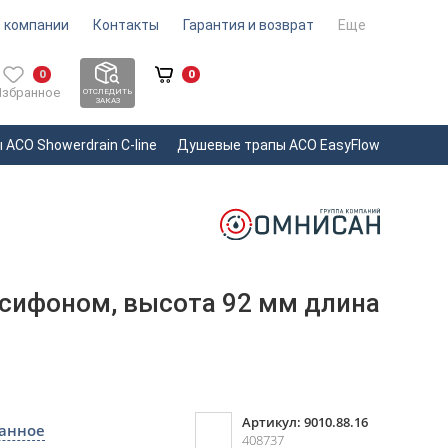
 компании
Контакты
Гарантия и возврат
Еще
0
0
Избранное
ОТСЛЕДИТЬ
ЗАКАЗ
ACO Showerdrain С-line
Душевые трапы ACO EasyFlow
 сифоном, высота 92 мм длина
Артикул: 9010.88.16
ранное
408737