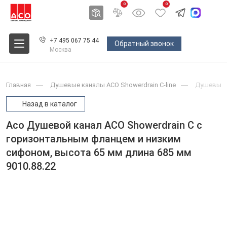
0
0
+7 495 067 75 44
Обратный звонок
Москва
Главная
Душевые каналы ACO Showerdrain С-line
Душевые 
Назад в каталог
Aco Душевой канал ACO Showerdrain C с
горизонтальным фланцем и низким
сифоном, высота 65 мм длина 685 мм
9010.88.22