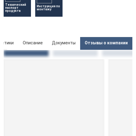
Технический 
Инструкция по 
паспорт 
монтажу
продукта
истики
Описание
Документы
Отзывы о компании