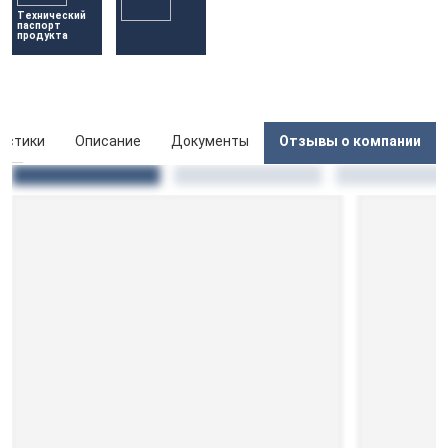
Технический 
паспорт 
продукта
истики
Описание
Документы
Отзывы о компании