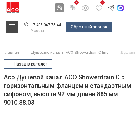
0
0
+7 495 067 75 44
Обратный звонок
Москва
Главная
Душевые каналы ACO Showerdrain С-line
Душевые 
Назад в каталог
Aco Душевой канал ACO Showerdrain C с
горизонтальным фланцем и стандартным
сифоном, высота 92 мм длина 885 мм
9010.88.03