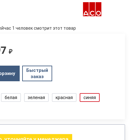
ейчас 1 человек смотрит этот товар
97
₽
Быстрый
орзину
заказ
белая
зеленая
красная
синяя
, уточняйте у менеджера