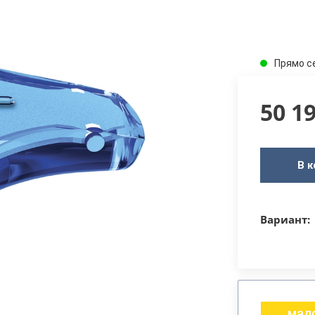
Прямо с
50 1
В к
Вариант:
мало