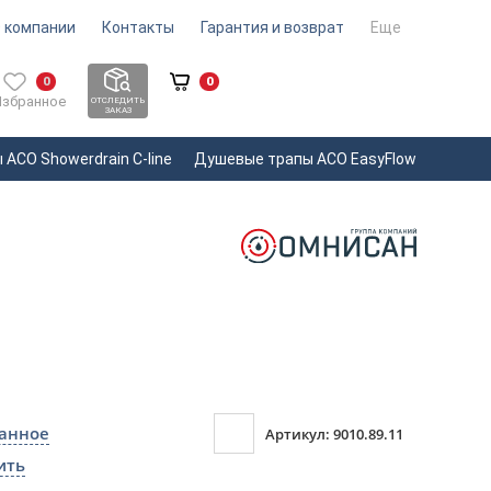
 компании
Контакты
Гарантия и возврат
Еще
0
0
Избранное
ОТСЛЕДИТЬ
ЗАКАЗ
ACO Showerdrain С-line
Душевые трапы ACO EasyFlow
ранное
Артикул: 9010.89.11
ить