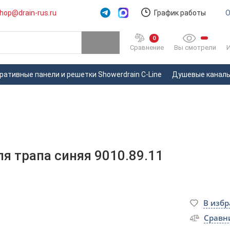
hop@drain-rus.ru
График работы
О
0
Вы смотрели
Сравнение
ративные панели и решетки Showerdrain C-Line
Душевые каналы 
я трапа синяя 9010.89.11
В изб
Сравн