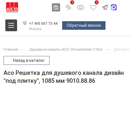
0
0
+7 495 067 75 44
Обратный звонок
Москва
Главная
Душевые каналы ACO Showerdrain С-line
Декоратив
Назад в каталог
Aco Решетка для душевого канала дизайн
"под плитку", 1085 мм 9010.88.86