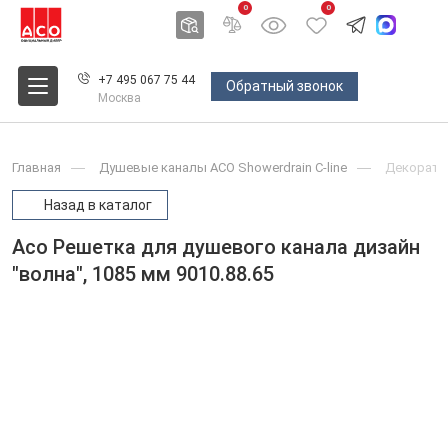
0
0
+7 495 067 75 44
Обратный звонок
Москва
Главная
Душевые каналы ACO Showerdrain С-line
Декоратив
Назад в каталог
Aco Решетка для душевого канала дизайн
"волна", 1085 мм 9010.88.65