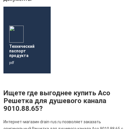
Технический
паспорт
продукта
pdf
Ищете где выгоднее купить Aco
Решетка для душевого канала
9010.88.65?
Интернет-магазин drain-rus.ru позволяет заказать
оригинальный Решетка для душевого канала Aco 9010.88.65 с