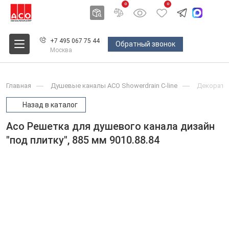
0
0
+7 495 067 75 44
Обратный звонок
Москва
Главная
Душевые каналы ACO Showerdrain С-line
Декоратив
Назад в каталог
Aco Решетка для душевого канала дизайн
"под плитку", 885 мм 9010.88.84